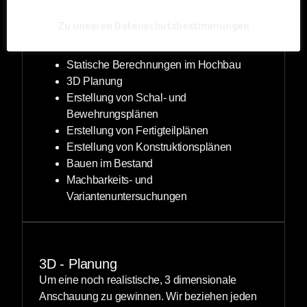
termingerechten Realisierung des
Bauvorhabens. Für unsere Kunden bieten wir
Zu unseren Datenschutzbestimmungen
folgende Leistungen der Tragwerksplanung an:
Statische Berechnungen im Hochbau
3D Planung
Erstellung von Schal- und
Bewehrungsplänen
Erstellung von Fertigteilplänen
Erstellung von Konstruktionsplänen
Bauen im Bestand
Machbarkeits- und
Variantenuntersuchungen
3D - Planung
Um eine noch realistische, 3 dimensionale
Anschauung zu gewinnen. Wir beziehen jeden