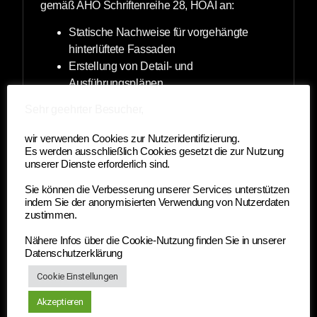
gemäß AHO Schriftenreihe 28, HOAI an:
Statische Nachweise für vorgehängte
hinterlüftete Fassaden
Erstellung von Detail- und
Ausführungsplänen
Erstellung von Positions- und Dübelplänen
Sehr geehrter Besucher,
Erstellung von Werk- und Montageplänen
Machbarkeits- und
wir verwenden Cookies zur Nutzeridentifizierung.
Variantenuntersuchungen
Es werden ausschließlich Cookies gesetzt die zur Nutzung
unserer Dienste erforderlich sind.
Sie können die Verbesserung unserer Services unterstützen
indem Sie der anonymisierten Verwendung von Nutzerdaten
zustimmen.
Tragwerks­planung
Die Tragwerksplanung und Statik im Hochbau
Nähere Infos über die Cookie-Nutzung finden Sie in unserer
Datenschutzerklärung
bildet bereits in der Entwurfsphase die
Grundlage für ein wirtschaftlich erfolgreiches
Cookie Einstellungen
Projekt. Eine transparente Projektdokumentation
Akzeptieren
aller Planungsphasen bildet den Sockel einer